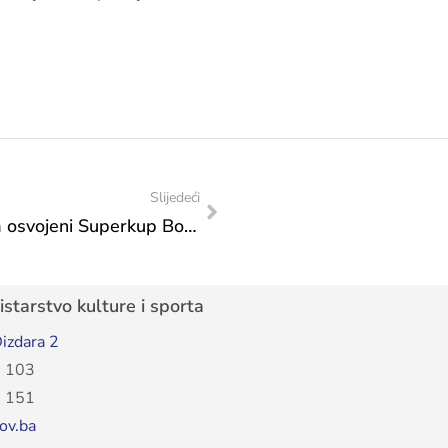
Slijedeći
Čestitka Fudbalskom klubu „Zrinjski“ za osvojeni Superkup Bosne i Hercegovine
starstvo kulture i sporta
izdara 2
 103
 151
ov.ba