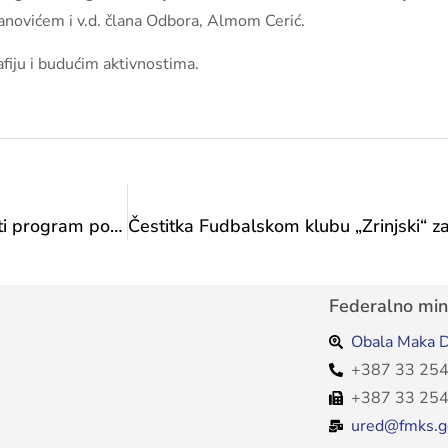
novićem i v.d. člana Odbora, Almom Cerić.
fiju i budućim aktivnostima.
Na Šetnici u srijedu, 28. 5. 2025. godine u 14 sati program povodom obilježavanja Međunarodnog dana sporta
Federalno mini
Obala Maka D
+387 33 254
+387 33 254
ured@fmks.g