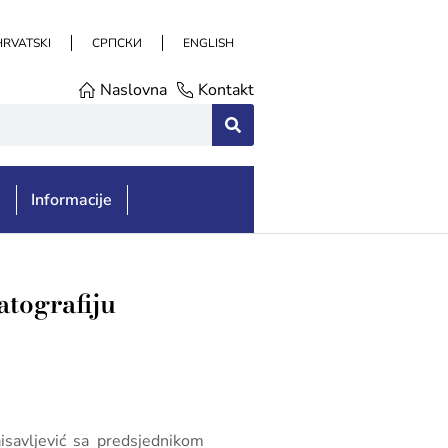
HRVATSKI
СРПСКИ
ENGLISH
Naslovna
Kontakt
e
Informacije
atografiju
isavljević sa predsjednikom