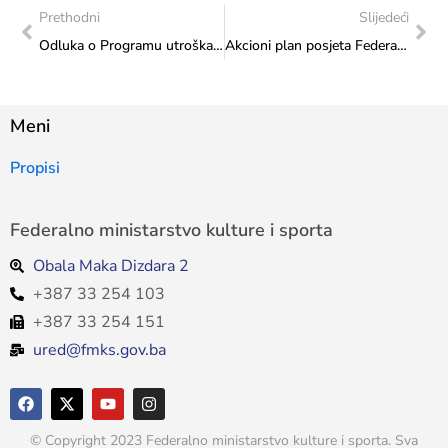
Prethodni
Slijedeći
Odluka o Programu utroška sredstava za 2025. godinu, JP „Filmski Centar Sarajevo“ d.o.o.
Akcioni plan posjeta Federalnog ministarstva kulture i sporta: Motociklistički savez Bosne i Hercegovine Kreševo
Meni
Propisi
Federalno ministarstvo kulture i sporta
Obala Maka Dizdara 2
+387 33 254 103
+387 33 254 151
ured@fmks.gov.ba
© Copyright 2023 Federalno ministarstvo kulture i sporta. Sva