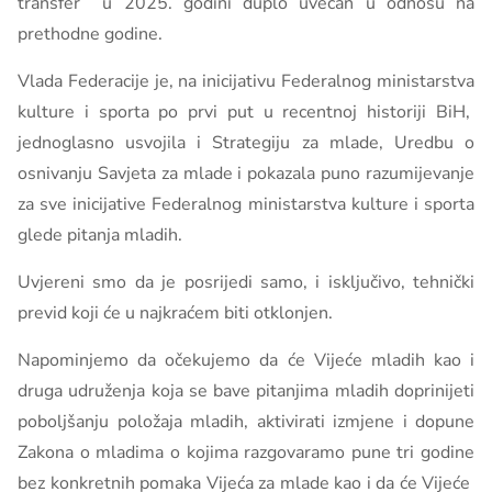
transfer u 2025. godini duplo uvećan u odnosu na
prethodne godine.
Vlada Federacije je, na inicijativu Federalnog ministarstva
kulture i sporta po prvi put u recentnoj historiji BiH,
jednoglasno usvojila i Strategiju za mlade, Uredbu o
osnivanju Savjeta za mlade i pokazala puno razumijevanje
za sve inicijative Federalnog ministarstva kulture i sporta
glede pitanja mladih.
Uvjereni smo da je posrijedi samo, i isključivo, tehnički
previd koji će u najkraćem biti otklonjen.
Napominjemo da očekujemo da će Vijeće mladih kao i
druga udruženja koja se bave pitanjima mladih doprinijeti
poboljšanju položaja mladih, aktivirati izmjene i dopune
Zakona o mladima o kojima razgovaramo pune tri godine
bez konkretnih pomaka Vijeća za mlade kao i da će Vijeće