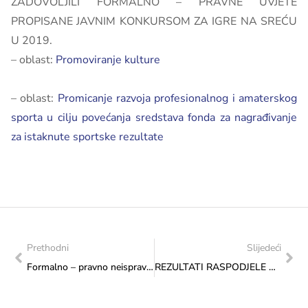
ZADOVOLJILI FORMALNO – PRAVNE UVJETE
PROPISANE JAVNIM KONKURSOM ZA IGRE NA SREĆU
U 2019.
– oblast:
Promoviranje kulture
– oblast:
Promicanje razvoja profesionalnog i amaterskog
sporta u cilju povećanja sredstava fonda za nagrađivanje
za istaknute sportske rezultate
Prethodni
Slijedeći
Formalno – pravno neispravne prijave pristigle na Javni poziv 2019. godine (objavljeno 28. 06. 2019. godine)
REZULTATI RASPODJELE SREDSTAVA IZ DIJELA PRIHODA OSTVARENIH PO OSNOVU NAKNADA ZA PRIREĐIVANJE IGARA NA SREĆU