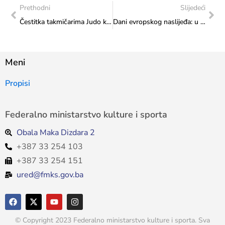
Prethodni
Slijedeći
Čestitka takmičarima Judo kluba Borsa iz Mostara za ostvarene uspjehe na evropskoj sportskoj sceni
Dani evropskog naslijeđa: u srijedu 4. 12. 2024. nastup Glazbene škole Ljubuški (dva sastava „Djeca iz podruma“ i „Riff Raiders“) i HKD „Napredak“ podružnica Kreševo (mješoviti hor i tamburaški sastav)
Meni
Propisi
Federalno ministarstvo kulture i sporta
Obala Maka Dizdara 2
+387 33 254 103
+387 33 254 151
ured@fmks.gov.ba
© Copyright 2023 Federalno ministarstvo kulture i sporta. Sva