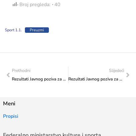
Broj pregleda:
40
Sport 1.1.
Preuzmi
Prethodni
Slijedeći
Rezultati Javnog poziva za odabir projekata koji će se sufinansirati iz Budžeta FBiH u 2026. godini. – Transfer za kulturu od značaja za Federaciju – Program 3.2.: Promovisanje publicistike kultura naroda u Bosni i Hercegovini
Rezultati Javnog poziva za odabir projekata koji će se sufinansirati iz Budžeta FBiH u 2026. godini – Transfer za sport od značaja za Federaciju BiH, Program 1. – Finansiranje programa i projekata iz oblasti sporta – 1.2. Sufinansiranje sportskih saveza osoba sa invaliditetom
Meni
Propisi
Federalno ministarstvo kulture i sporta