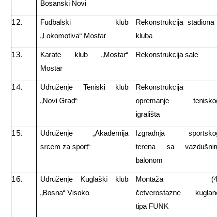
Bosanski Novi
Fudbalski klub
Rekonstrukcija stadiona 
„Lokomotiva“ Mostar
kluba
Karate klub „Mostar“
Rekonstrukcija sale
Mostar
Udruženje Teniski klub
Rekonstrukcija 
„Novi Grad“
opremanje tenisko
igrališta
Udruženje „Akademija
Izgradnja sportsko
srcem za sport“
terena sa vazdušni
balonom
Udruženje Kuglaški klub
Montaža (4
„Bosna“ Visoko
četverostazne kuglan
tipa FUNK