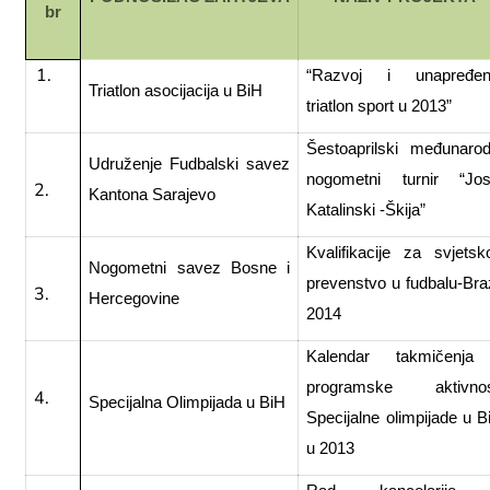
br
“Razvoj i unapređen
Triatlon asocijacija u BiH
triatlon sport u 2013”
Šestoaprilski međunarod
Udruženje Fudbalski savez
nogometni turnir “Jos
2.
Kantona Sarajevo
Katalinski -Škija”
Kvalifikacije za svjetsk
Nogometni savez Bosne i
prevenstvo u fudbalu-Braz
3.
Hercegovine
2014
Kalendar takmičenja
programske aktivnos
4.
Specijalna Olimpijada u BiH
Specijalne olimpijade u B
u 2013