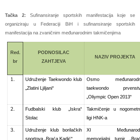
Tačka 2:
Sufinansiranje sportskih manifestacija koje se
organiziraju u Federaciji BiH i sufinansiranje sportskih
manifestacija na zvaničnim međunarodnim takmičenjima
Red.
PODNOSILAC
NAZIV PROJEKTA
br
ZAHTJEVA
Udruženje Taekwondo klub
Osmo međunarodn
„Zlatini Ljiljani“
taekwondo prvenst
„Oliympic Open 2013“
Fudbalski klub „Iskra“
Takmičenje u nogometn
Stolac
ligi HNK-a
Udruženje klub borilačkih
XI Međunarodn
sportova „Braća Kadić“
memorijalni turnir „Bra