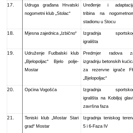
Udruga građana Hrvatski
Uređenje i adaptacij
nogometni klub „Stolac“
tribina na nogometno
stadionu u Stocu
Mjesna zajednica „Izbično“
Izgradnja sportsko
igrališta
Udruženje Fudbalski klub
Predmjer radova z
„Bjelopoljac“ Bjelo polje-
izgradnju betonskih kućic
Mostar
za rezervne igrače F
„Bjelopoljac“
Općina Vogošća
Izgradnja sportsko
igrališta na Kobiljoj glavi
završna faza
Teniski klub „Mostar Stari
Izgradnja teniskog teren
grad“ Mostar
5 i 6-Faza IV