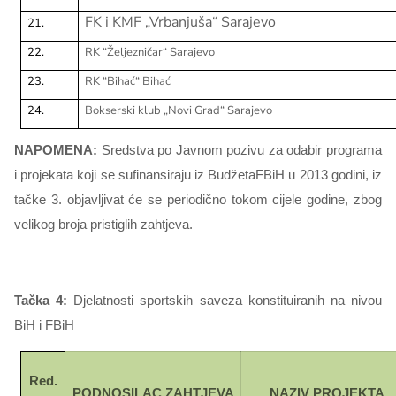
FK i KMF „Vrbanjuša“ Sarajevo
21.
22.
RK “Željezničar“ Sarajevo
23.
RK “Bihać“ Bihać
24.
Bokserski klub „Novi Grad“ Sarajevo
NAPOMENA:
Sredstva po Javnom pozivu za odabir programa
i projekata koji se sufinansiraju iz BudžetaFBiH u 2013 godini, iz
tačke 3. objavljivat će se periodično tokom cijele godine, zbog
velikog broja pristiglih zahtjeva.
Tačka 4:
Djelatnosti sportskih saveza konstituiranih na nivou
BiH i FBiH
Red.
PODNOSILAC ZAHTJEVA
NAZIV PROJEKTA