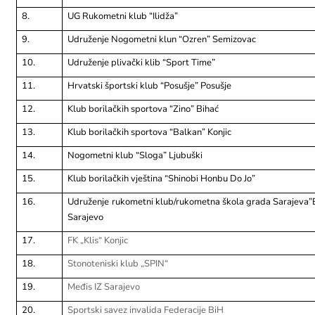
8.
UG Rukometni klub “Ilidža”
9.
Udruženje Nogometni klun “Ozren” Semizovac
10.
Udruženje plivački klib “Sport Time”
11.
Hrvatski športski klub “Posušje” Posušje
12.
Klub borilačkih sportova “Zino” Bihać
13.
Klub borilačkih sportova “Balkan” Konjic
14.
Nogometni klub “Sloga” Ljubuški
15.
Klub borilačkih vještina “Shinobi Honbu Do Jo”
16.
Udruženje rukometni klub/rukometna škola grada Sarajeva
Sarajevo
17.
FK „Klis“ Konjic
18.
Stonoteniski klub „SPIN“
19.
Međis IZ Sarajevo
20.
Sportski savez invalida Federacije BiH