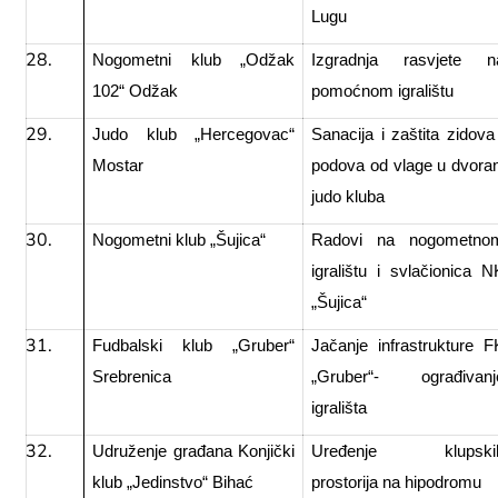
Lugu
Nogometni klub „Odžak
Izgradnja rasvjete n
102“ Odžak
pomoćnom igralištu
Judo klub „Hercegovac“
Sanacija i zaštita zidova 
Mostar
podova od vlage u dvoran
judo kluba
Nogometni klub „Šujica“
Radovi na nogometno
igralištu i svlačionica N
„Šujica“
Fudbalski klub „Gruber“
Jačanje infrastrukture F
Srebrenica
„Gruber“- ograđivanj
igrališta
Udruženje građana Konjički
Uređenje klupski
klub „Jedinstvo“ Bihać
prostorija na hipodromu