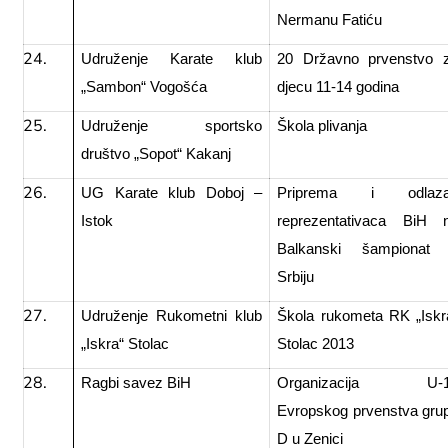
Nermanu Fatiću
Udruženje Karate klub
20 Državno prvenstvo 
„Sambon“ Vogošća
djecu 11-14 godina
Udruženje sportsko
Škola plivanja
društvo „Sopot“ Kakanj
UG Karate klub Doboj –
Priprema i odlaz
Istok
reprezentativaca BiH 
Balkanski šampionat
Srbiju
Udruženje Rukometni klub
Škola rukometa RK „Iskr
„Iskra“ Stolac
Stolac 2013
Ragbi savez BiH
Organizacija U-
Evropskog prvenstva gru
D u Zenici