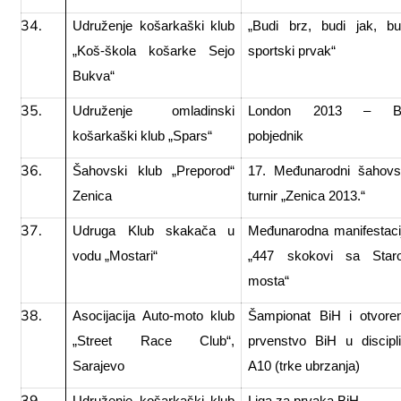
Udruženje košarkaški klub
„Budi brz, budi jak, bu
„Koš-škola košarke Sejo
sportski prvak“
Bukva“
Udruženje omladinski
London 2013 – Bi
košarkaški klub „Spars“
pobjednik
Šahovski klub „Preporod“
17. Međunarodni šahovs
Zenica
turnir „Zenica 2013.“
Udruga Klub skakača u
Međunarodna manifestaci
vodu „Mostari“
„447 skokovi sa Star
mosta“
Asocijacija Auto-moto klub
Šampionat BiH i otvore
„Street Race Club“,
prvenstvo BiH u discipli
Sarajevo
A10 (trke ubrzanja)