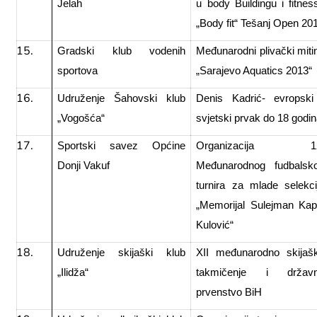
Jelah
u body Buildingu i fitnes
„Body fit“ Tešanj Open 20
Gradski klub vodenih
Međunarodni plivački miti
sportova
„Sarajevo Aquatics 2013“
Udruženje Šahovski klub
Denis Kadrić- evropski
„Vogošća“
svjetski prvak do 18 godi
Sportski savez Općine
Organizacija 12
Donji Vakuf
Međunarodnog fudbalsk
turnira za mlade selekci
„Memorijal Sulejman Kap
Kulović“
Udruženje skijaški klub
XII međunarodno skijaš
„Ilidža“
takmičenje i držav
prvenstvo BiH