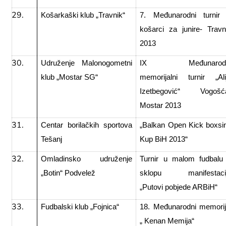
Košarkaški klub „Travnik“
7. Međunarodni turnir
košarci za junire- Travn
2013
Udruženje Malonogometni
IX Međunarodn
klub „Mostar SG“
memorijalni turnir „Ali
Izetbegović“ Vogošć
Mostar 2013
Centar borilačkih sportova
„Balkan Open Kick boxsi
Tešanj
Kup BiH 2013“
Omladinsko udruženje
Turnir u malom fudbalu
„Botin“ Podvelež
sklopu manifestaci
„Putovi pobjede ARBiH“
Fudbalski klub „Fojnica“
18. Međunarodni memorij
„ Kenan Memija“