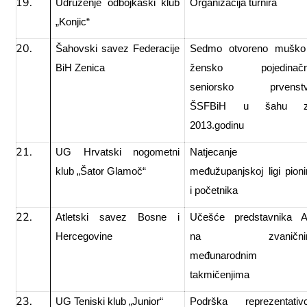
Udruženje odbojkaški klub
Organizacija turnira
„Konjic“
Šahovski savez Federacije
Sedmo otvoreno muško
BiH Zenica
žensko pojedinač
seniorsko prvenst
ŠSFBiH u šahu z
2013.godinu
UG Hrvatski nogometni
Natjecanje 
klub „Šator Glamoč“
međužupanjskoj ligi pioni
i početnika
Atletski savez Bosne i
Učešće predstavnika 
Hercegovine
na zvanični
međunarodnim
takmičenjima
UG Teniski klub „Junior“
Podrška reprezentativ