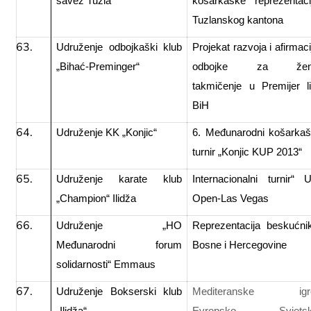
savez Tuzla
košarkaške reprezentaci
Tuzlanskog kantona
Udruženje odbojkaški klub
Projekat razvoja i afirmaci
„Bihać-Preminger“
odbojke za žen
takmičenje u Premijer li
BiH
Udruženje KK „Konjic“
6. Međunarodni košarkaš
turnir „Konjic KUP 2013“
Udruženje karate klub
Internacionalni turnir“ 
„Champion“ Ilidža
Open-Las Vegas
Udruženje „HO
Reprezentacija beskućni
Međunarodni forum
Bosne i Hercegovine
solidarnosti“ Emmaus
Udruženje Bokserski klub
Mediteranske igr