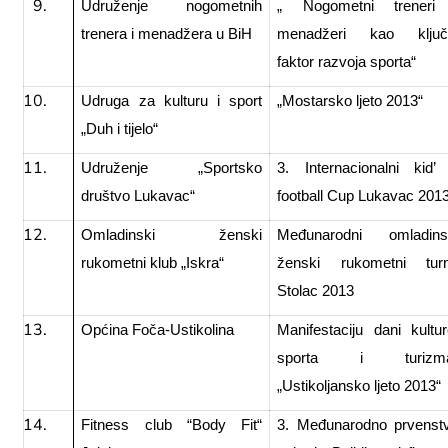
Udruženje nogometnih
„ Nogometni treneri
trenera i menadžera u BiH
menadžeri kao ključ
faktor razvoja sporta“
Udruga za kulturu i sport
„Mostarsko ljeto 2013“
„Duh i tijelo“
Udruženje „Sportsko
3. Internacionalni kid’
društvo Lukavac“
football Cup Lukavac 201
Omladinski ženski
Međunarodni omladins
rukometni klub „Iskra“
ženski rukometni turn
Stolac 2013
Općina Foča-Ustikolina
Manifestaciju dani kultur
sporta i turizm
„Ustikoljansko ljeto 2013“
Fitness club “Body Fit“
3. Međunarodno prvenst