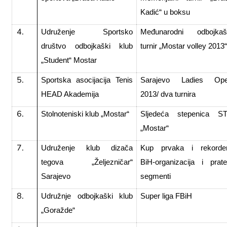
Kadić“ u boksu
Udruženje Sportsko
Međunarodni odbojkaš
društvo odbojkaški klub
turnir „Mostar volley 2013
„Student“ Mostar
Sportska asocijacija Tenis
Sarajevo Ladies Op
HEAD Akademija
2013/ dva turnira
Stolnoteniski klub „Mostar“
Sljedeća stepenica S
„Mostar“
Udruženje klub dizača
Kup prvaka i rekorde
tegova „Željezničar“
BiH-organizacija i prate
Sarajevo
segmenti
Udružnje odbojkaški klub
Super liga FBiH
„Goražde“