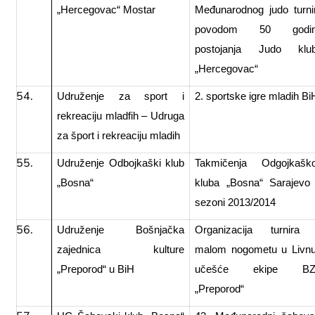
„Hercegovac“ Mostar
Međunarodnog judo turni
povodom 50 godi
postojanja Judo klu
„Hercegovac“
Udruženje za sport i
2. sportske igre mladih Bi
rekreaciju mladfih – Udruga
za šport i rekreaciju mladih
Udruženje Odbojkaški klub
Takmičenja Odgojkašk
„Bosna“
kluba „Bosna“ Sarajevo
sezoni 2013/2014
Udruženje Bošnjačka
Organizacija turnira
zajednica kulture
malom nogometu u Livnu
„Preporod“ u BiH
učešće ekipe BZ
„Preporod“