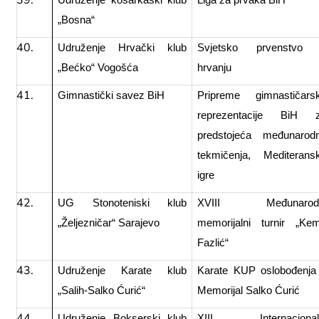
Udruženje košarkaški klub
Liga za prvaka BiH
„Bosna“
Udruženje Hrvački klub
Svjetsko prvenstvo
„Bećko“ Vogošća
hrvanju
Gimnastički savez BiH
Pripreme gimnastičars
reprezentacije BiH 
predstojeća međunarod
tekmičenja, Mediterans
igre
UG Stonoteniski klub
XVIII Međunarod
„Željezničar“ Sarajevo
memorijalni turnir „Ke
Fazlić“
Udruženje Karate klub
Karate KUP oslobođenja
„Salih-Salko Ćurić“
Memorijal Salko Ćurić
Udruženje Bokserski klub
XIII Internacional