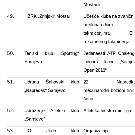
Mostara
HŽRK „Zrinjski“ Mostar
Učešće kluba na zvaničn
međunarodnim
takmičenjima EH
rukometnog takmičenja
Teniski klub „Sporting“
Jedanaesti ATP Chaleng
Sarajevo
indoors turnir „Saraje
Open 2013“
Udruga Šahovski klub
22. Napredko
„Napredak“ Sarajevo
međunarodni božićni trnir
šahu
Udruženje Atletski klub
Atletska timska mini liga
„Sarajevo“
UG Judo klub
Organizacija