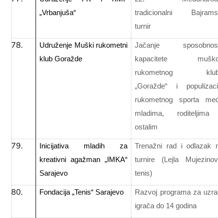
„Vrbanjuša“
tradicionalni Bajrams
turnir
Udruženje Muški rukometni
Jačanje sposobnost
klub Goražde
kapacitete mušk
rukometnog klub
„Goražde“ i populizaci
rukometnog sporta me
mladima, roditeljima
ostalim
Inicijativa mladih za
Trenažni rad i odlazak 
kreativni agažman „IMKA“
turnire (Lejla Mujezinov
Sarajevo
tenis)
Fondacija „Tenis“ Sarajevo
Razvoj programa za uzra
igrača do 14 godina