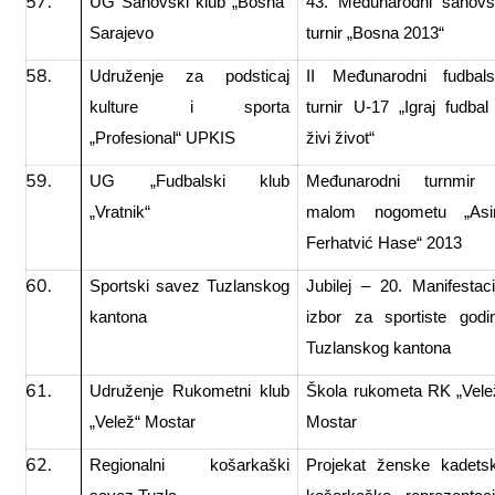
UG Šahovski klub „Bosna“
43. Međunarodni šahovs
Sarajevo
turnir „Bosna 2013“
Udruženje za podsticaj
II Međunarodni fudbals
kulture i sporta
turnir U-17 „Igraj fudbal
„Profesional“ UPKIS
živi život“
UG „Fudbalski klub
Međunarodni turnmir
„Vratnik“
malom nogometu „As
Ferhatvić Hase“ 2013
Sportski savez Tuzlanskog
Jubilej – 20. Manifestaci
kantona
izbor za sportiste godi
Tuzlanskog kantona
Udruženje Rukometni klub
Škola rukometa RK „Vele
„Velež“ Mostar
Mostar
Regionalni košarkaški
Projekat ženske kadets