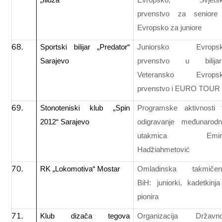
„Ilidža“
Evropsko, Svjets
prvenstvo za seniore
Evropsko za juniore
Sportski bilijar „Predator“
Juniorsko Evrops
Sarajevo
prvenstvo u bilijar
Veteransko Evrops
prvenstvo i EURO TOUR
Stonoteniski klub „Spin
Programske aktivnosti 
2012“ Sarajevo
odigravanje međunarodn
utakmica Emin
Hadžiahmetović
RK „Lokomotiva“ Mostar
Omladinska takmičen
BiH: juniorki, kadetkinja
pionira
Klub dizača tegova
Organizacija Državn