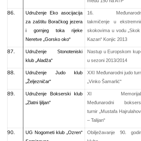
među 150 na ATP
Udruženje Eko asocijacija
16. Međunarodn
za zaštitu Boračkog jezera
takmičenje u ekstremn
i gornjeg toka rijeke
skokovima u vodu „Skok
Neretve „Gorsko oko“
Kazan“ Konjic 2013
Udruženje Stonoteniski
Nastup u Europskom kup
klub „Aladža“
u sezoni 2013/2014
Udruženje Judo klub
XXI Međunarodni judo turn
„Željezničar“
„Vinko Šamarlić“
Udruženje Bokserski klub
XI Memorijaln
„Zlatni ljiljan“
Međunarodni boksers
turnir „Mustafa Hajrulahov
– Talijan“
UG Nogometi klub „Ozren“
Obilježavanje 90. godi