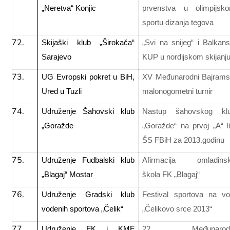
„Neretva“ Konjic
prvenstva u olimpijsk
sportu dizanja tegova
Skijaški klub „Širokača“
„Svi na snijeg“ i Balkans
Sarajevo
KUP u nordijskom skijanj
UG Evropski pokret u BiH,
XV Međunarodni Bajrams
Ured u Tuzli
malonogometni turnir
Udruženje Šahovski klub
Nastup šahovskog kl
„Goražde
„Goražde“ na prvoj „A“ li
ŠS FBiH za 2013.godinu
Udruženje Fudbalski klub
Afirmacija omladins
„Blagaj“ Mostar
škola FK „Blagaj“
Udruženje Gradski klub
Festival sportova na vo
vodenih sportova „Čelik“
„Čelikovo srce 2013“
Udruženje FK i KMF
22. Međunarodn