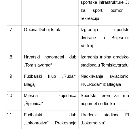
sportske infrastrukture J
za sport, odmor 
rekreaciju
Općina Doboj-Istok
Izgradnja sportsk
dvorane u Brijesnioc
Velikoj
Hrvatski nogometni klub
Izgradnja tribina gradsko
„Tomislavgrad“
stadiona u Tomislavgradu
Fudbalski klub „Rudar“
Nadkrivanje svlačionic
Blagaj
FK „Rudar“ iz Blagaja
Mjesna zajednica
Sportski teren za mal
„Špionica“
nogomet i odbojku
Fudbalski klub
Uređenje stadiona F
„Lokomotiva“ Prekosanje
„Lokomotiva“