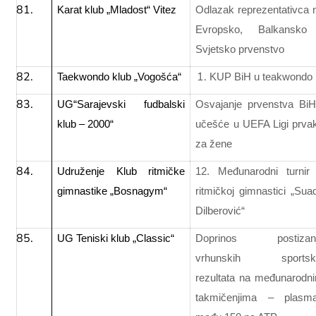
Karat klub „Mladost“ Vitez
Odlazak reprezentativca 
Evropsko, Balkansko
Svjetsko prvenstvo
Taekwondo klub „Vogošća“
KUP BiH u teakwondo
UG“Sarajevski fudbalski
Osvajanje prvenstva BiH
klub – 2000“
učešće u UEFA Ligi prva
za žene
Udruženje Klub ritmičke
12. Međunarodni turnir
gimnastike „Bosnagym“
ritmičkoj gimnastici „Sua
Dilberović“
UG Teniski klub „Classic“
Doprinos postizan
vrhunskih sportsk
rezultata na međunarodn
takmičenjima – plasm