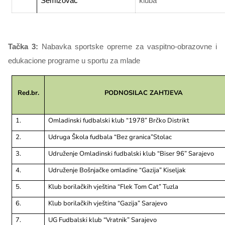
Semizovac
kluba
Tačka 3:
Nabavka sportske opreme za vaspitno-obrazovne i
edukacione programe u sportu za mlade
Red.br.
PODNOSILAC ZAHTJEVA
1.
Omladinski fudbalski klub “1978” Brčko Distrikt
2.
Udruga Škola fudbala “Bez granica”Stolac
3.
Udruženje Omladinski fudbalski klub “Biser 96” Sarajevo
4.
Udruženje Bošnjačke omladine “Gazija” Kiseljak
5.
Klub borilačkih vještina “Flek Tom Cat” Tuzla
6.
Klub borilačkih vještina “Gazija” Sarajevo
7.
UG Fudbalski klub “Vratnik” Sarajevo