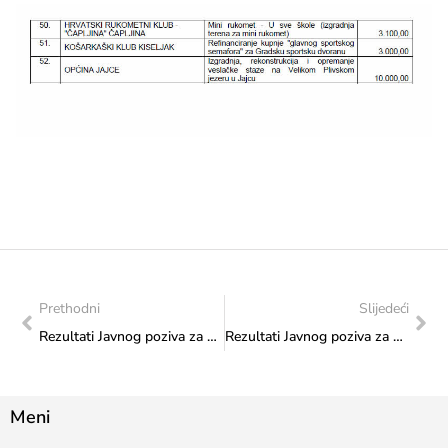
Prethodni
Slijedeći
Rezultati Javnog poziva za odabir programa i projekata koji će se sufinancirati iz Proračuna Federacije Bosne i Hercegovine u 2015. godini putem Transfera za sport od značaja za Federaciju (objavljenog 28.8.2015. godine) – Točka 2
Rezultati Javnog poziva za odabir programa i projekata koji će se sufinansirati iz Budžeta Federacije Bosne i Hercegovine u 2015. godini putem Transfera za institucije nauke i kulture od značaja za Bosnu i Hercegovinu
Meni