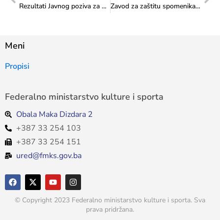
Rezultati Javnog poziva za odabir projekata koji će se sufinansirati iz Budžeta FBiH u 2026. godini-Transfer za kulturu od značaja za Federaciju-Program 1., potprogram 1.1. Profesionalni muzički, muzičko-scenski, plesni i filmski festivali
Zavod za zaštitu spomenika: Izvještaj o izvršenom stručnom konzervatorskom nadzoru nad radovina ma fasadi župne crkve sv. Mihovila Arkanđela u Varešu
Meni
Propisi
Federalno ministarstvo kulture i sporta
Obala Maka Dizdara 2
+387 33 254 103
+387 33 254 151
ured@fmks.gov.ba
© Copyright 2023 Federalno ministarstvo kulture i sporta. Sva
prava pridržana.