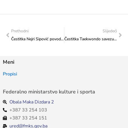
Prethodni
Slijedeći
Čestitka Nejri Sipović povodom osvajanja historijske titule Grand Winner 2026
Čestitka Taekwondo savezu FBiH povodom svečanog otvaranja Evropskog klupskog taekwondo 2026 prvenstva u olimpijskom taekwondou
Meni
Propisi
Federalno ministarstvo kulture i sporta
Obala Maka Dizdara 2
+387 33 254 103
+387 33 254 151
ured@fmks.gov.ba