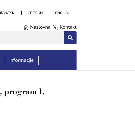
HRVATSKI
СРПСКИ
ENGLISH
Naslovna
Kontakt
e
Informacije
, program 1.