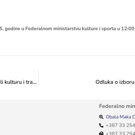
5. godine u Federalnom ministarstvu kulture i sporta u 12:00 
Predstavnici Maglaja i Novog Šehera prezentovali kulturu i tradiciju na Šetnici kulture
Odluka o izboru
Federalno mini
Obala Maka D
+387 33 254
+387 33 254