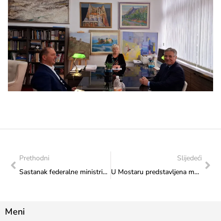
Prethodni
Slijedeći
Sastanak federalne ministrice kulture i sporta Sanje Vlaisavljević sa predsjednicom Jevrejske opštine Rahelom Džidić i predsjednikom društva La Benevolencija Vladimirom Andrleom
U Mostaru predstavljena monografija „Usora 1991.-1995.”
Meni