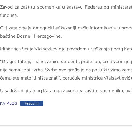
Zavod za zaštitu spomenika u sastavu Federalnog ministarstv
fundusa.
Cilj kataloga je omogućiti efikaksniji način informisanja u pro
baštine Bosne i Hercegovine.
Ministrica Sanja Vlaisavljević je povodom uređivanja prvog Kata
“Dragi čitatelji, znanstvenici, studenti, profesori, pred vama j
nije sama sebi svrha. Svrha ove građe je da posluži svima vam
čemu ste malo ili ništa znali”, poručuje ministrica Vlaisavljević 
U sadržaj digitalnog Kataloga Zavoda za zaštitu spomenika, uvje
KATALOG
Preuzmi