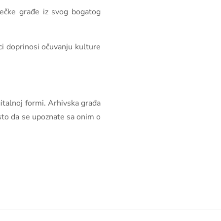
otečke građe iz svog bogatog
ici doprinosi očuvanju kulture
gitalnoj formi. Arhivska građa
osto da se upoznate sa onim o