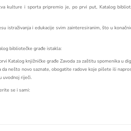
a kulture i sporta pripremio je, po prvi put, Katalog bibli
cesu istraživanja i edukacije svim zainteresiranim, što u konačn
log bibliotečke građe istakla:
e prvi Katalog knjižničke građe Zavoda za zaštitu spomenika u di
a da nešto novo saznate, obogatite radove koje pišete ili napr
u uvodnoj riječi.
rite se i sami: