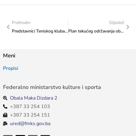
Prethodni
Slijedeći
Predstavnici Teniskog kluba Mostar u posjeti Federalnom ministarstvu kulture i sporta
Plan tekućeg održavanja objekta Federalnog ministarstva kulture i sporta za 2024. godine
Meni
Propisi
Federalno ministarstvo kulture i sporta
Obala Maka Dizdara 2
+387 33 254 103
+387 33 254 151
ured@fmks.gov.ba