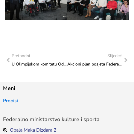
Prethodni
Slijedeći
U Olimpijskom komitetu Održan „Izbor sportiste godine“
Akcioni plan posjeta Federalnog ministarsta kulture i sporta: Realizovana posjeta Udruženju za očuvanje tradicije i razvoj kulturno-umjetničkog stvaralaštva „Bašlija“ Sarajevo
Meni
Propisi
Federalno ministarstvo kulture i sporta
Obala Maka Dizdara 2