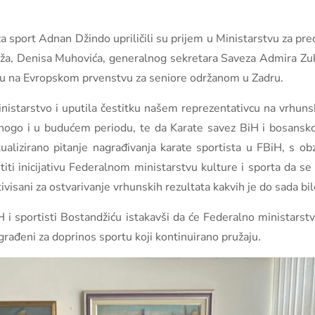
za sport Adnan Džindo upriličili su prijem u Ministarstvu za pr
dža, Denisa Muhovića, generalnog sekretara Saveza Admira Zuk
ju na Evropskom prvenstvu za seniore održanom u Zadru.
 Ministarstvo i uputila čestitku našem reprezentativcu na vrh
nogo i u budućem periodu, te da Karate savez BiH i bosansko
alizirano pitanje nagrađivanja karate sportista u FBiH, s o
titi inicijativu Federalnom ministarstvu kulture i sporta da se
otivisani za ostvarivanje vrhunskih rezultata kakvih je do sada b
 i sportisti Bostandžiću istakavši da će Federalno ministarstvo
agrađeni za doprinos sportu koji kontinuirano pružaju.