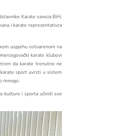
edstavnike Karate saveza BiH,
ana i karate reprezentativca
unskom uspjehu ostvarenom na
hercegovački karate klubovi
bzirom da karate trenutno ne
 karate sport uvrsti u sistem
ilo mnogo.
 kulture i sporta učiniti sve