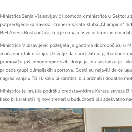
Ministrica Sanja Vlaisavljević i pomoćnik ministrice u Sektoru 
potpredsjednika Saveza i trenera Karate kluba „Champion“ Ili
BiH Anesa Bostandžića, koji je u maju osvojio bronzanu medal
Ministrica Vlaisavljević poželjela je gostima dobrodošlicu u
značajnom takmičenju. Uz želje da sportskih uspjeha bude m
promovišu još mnogo sportskih dragulja, na sastanku je aktu
pripada grupi olimpijskih sportova. Gosti su najavili da će upu
nagrađivanja u FBiH, kako bi karatisti bili priznati i dodatno m
Ministrica je pružila podršku predstavnicima Karate saveza BiH
kako bi karatisti i njihovi treneri u budućnosti bili adekvatno n