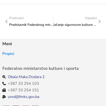
Prethodni
Slijedeći
Predstavnik Federalnog ministarstva kulture i sporta na „Sarajevo Cycling Forumu“: Podrška razvoju biciklističke infrastrukture i održivom turizmu
Jačanje sigurnosne kulture: Obuka iz protupožarne zaštite za uposlenike Zavoda
Meni
Propisi
Federalno ministarstvo kulture i sporta
Obala Maka Dizdara 2
+387 33 254 103
+387 33 254 151
ured@fmks.gov.ba