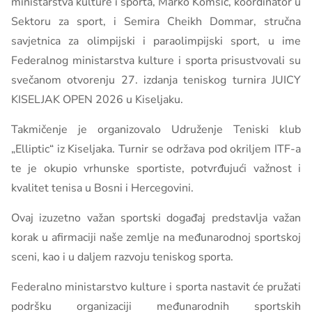
ministarstva kulture i sporta, Marko Komšić, koordinator u
Sektoru za sport, i Semira Cheikh Dommar, stručna
savjetnica za olimpijski i paraolimpijski sport, u ime
Federalnog ministarstva kulture i sporta prisustvovali su
svečanom otvorenju 27. izdanja teniskog turnira JUICY
KISELJAK OPEN 2026 u Kiseljaku.
Takmičenje je organizovalo Udruženje Teniski klub
„Elliptic“ iz Kiseljaka. Turnir se održava pod okriljem ITF-a
te je okupio vrhunske sportiste, potvrđujući važnost i
kvalitet tenisa u Bosni i Hercegovini.
Ovaj izuzetno važan sportski događaj predstavlja važan
korak u afirmaciji naše zemlje na međunarodnoj sportskoj
sceni, kao i u daljem razvoju teniskog sporta.
Federalno ministarstvo kulture i sporta nastavit će pružati
podršku organizaciji međunarodnih sportskih