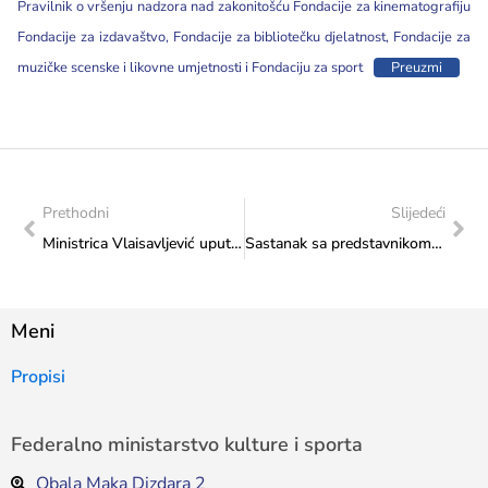
Pravilnik o vršenju nadzora nad zakonitošću Fondacije za kinematografiju
Fondacije za izdavaštvo, Fondacije za bibliotečku djelatnost, Fondacije za
muzičke scenske i likovne umjetnosti i Fondaciju za sport
Preuzmi
Prethodni
Slijedeći
Ministrica Vlaisavljević uputila čestitku Matici hrvatskoj Vitez
Sastanak sa predstavnikom Sarajevo Fashion Film Festivala
Meni
Propisi
Federalno ministarstvo kulture i sporta
Obala Maka Dizdara 2