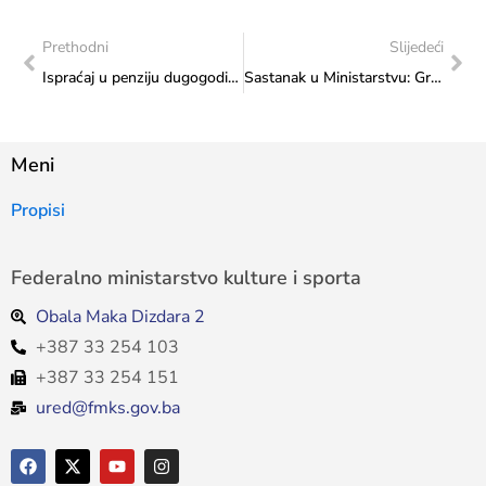
Prethodni
Slijedeći
Ispraćaj u penziju dugogodišnje uposlenice Zavoda za zaštitu spomenika u sastavu Ministarstva, Amre Hadžihasanović
Sastanak u Ministarstvu: Gradonačelnik Goražda, Ernest Imamović i direktor Centra za kulturu Goražde, Jasmin Bešlija predstavili kulturne aktivnosti Goražda
Meni
Propisi
Federalno ministarstvo kulture i sporta
Obala Maka Dizdara 2
+387 33 254 103
+387 33 254 151
ured@fmks.gov.ba