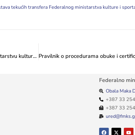
ava tekućih transfera Federalnog ministarstva kulture i sport
Procedure stvaranja obveza u Federalnom ministarstvu kulture i sporta
Federalno mini
Obala Maka D
+387 33 254
+387 33 254
ured@fmks.g