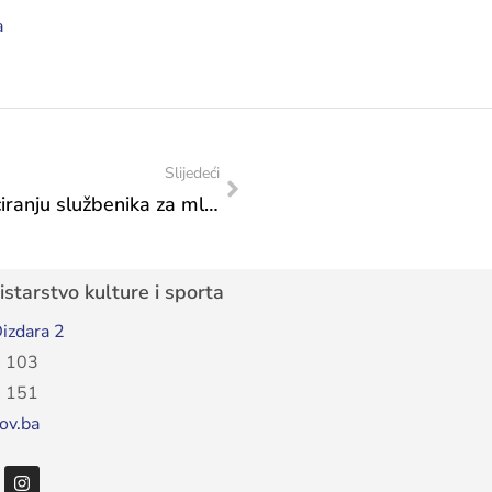
a
Slijedeći
Pravilnik o procedurama obuke i certificiranju službenika za mlade
starstvo kulture i sporta
izdara 2
 103
 151
ov.ba