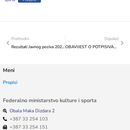
sporta
Preuzmi
Prethodni
Slijedeći
Rezultati Javnog poziva 2024: Transfer za mlade
OBAVIJEST O POTPISIVANJU UGOVORA: Trasfer za institucije nauke i kulture od značaja za BiH i Transfer za mlade
Meni
Propisi
Federalno ministarstvo kulture i sporta
Obala Maka Dizdara 2
+387 33 254 103
+387 33 254 151