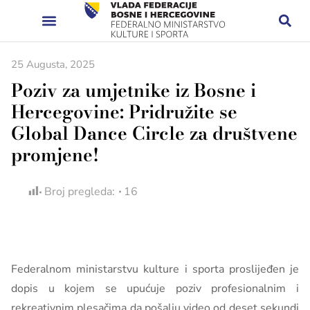
25 Augusta, 2025
Poziv za umjetnike iz Bosne i
Hercegovine: Pridružite se
Global Dance Circle za društvene
promjene!
Broj pregleda:
16
Federalnom ministarstvu kulture i sporta proslijeđen je
dopis u kojem se upućuje poziv profesionalnim i
rekreativnim plesačima da pošalju video od deset sekundi