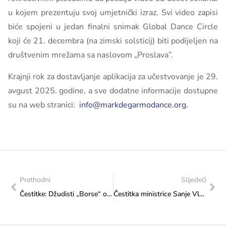
u kojem prezentuju svoj umjetnički izraz. Svi video zapisi
biće spojeni u jedan finalni snimak Global Dance Circle
koji će 21. decembra (na zimski solsticij) biti podijeljen na
društvenim mrežama sa naslovom „Proslava”.
Krajnji rok za dostavljanje aplikacija za učestvovanje je 29.
avgust 2025. godine, a sve dodatne informacije dostupne
su na web stranici:
info@markdegarmodance.org
.
Prethodni
Slijedeći
Čestitke: Džudisti „Borse“ osvojili tri zlatne medalje na Azijskom kupu
Čestitka ministrice Sanje Vlaisavljević Savezu košarke u kolicima FBiH