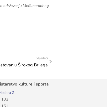
ja o održavanju Međunarodnog
Slijedeći
ostovanju Širokog Brijega
starstvo kulture i sporta
izdara 2
 103
 151