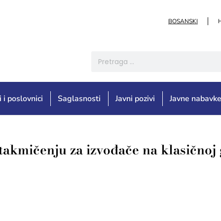
BOSANSKI
i i poslovnici
Saglasnosti
Javni pozivi
Javne nabavk
mičenju za izvođače na klasičnoj gi