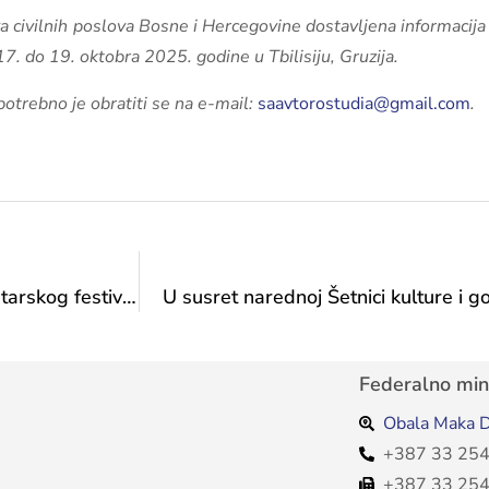
va civilnih poslova Bosne i Hercegovine dostavljena informaci
17. do 19. oktobra 2025. godine u Tbilisiju, Gruzija.
potrebno je obratiti se na e-mail:
saavtorostudia@gmail.com
.
“Pidžama za šestero” najbolja predstava 53. Teatarskog festivala BiH FEDRA po izboru publike
U susret narednoj Šetnici kulture i g
Federalno mini
Obala Maka D
+387 33 254
+387 33 254