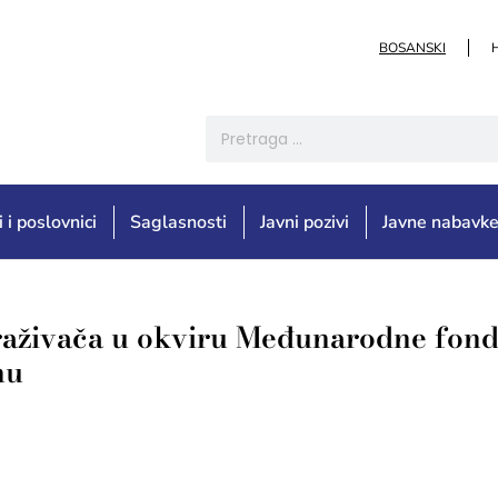
BOSANSKI
i i poslovnici
Saglasnosti
Javni pozivi
Javne nabavk
straživača u okviru Međunarodne fond
nu