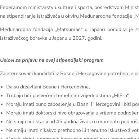
Federalnom ministarstvu kulture i sporta, posredstvom Ministar
na stipendiranje istraživača u okviru Međunarodne fondacije 
Međunarodna fondacija „Matsumae“ u Japanu ponudila je za
istraživačkog boravka u Japanu u 2027. godini.
Uslovi za prijavu na ovaj stipendijski program
Zainteresovani kandidati iz Bosne i Hercegovine potrebno je da
Da su državljani Bosne i Hercegovine,
Trebaju biti posvećeni temeljnim vrijednostima „MIF-a“,
Moraju imati puno zaposlenje u Bosni i Hercegovini i biti p
Moraju imati doktorski nivo obrazovanja u vrijeme podnošenj
Ne smiju biti stariji od 45 godina života u momentu podnošen
Ne smiju imati nikakvo prethodno ili trenutno iskustvo život