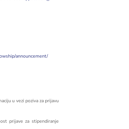
llowship/announcement/
ciju u vezi poziva za prijavu
t prijave za stipendiranje