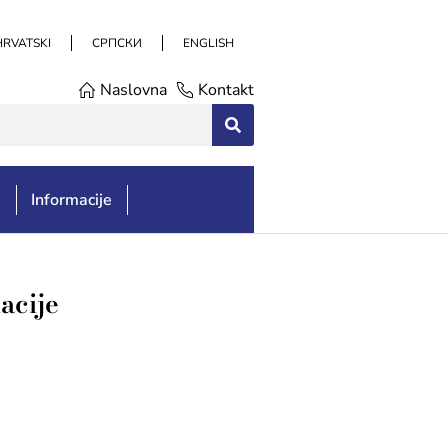
HRVATSKI
СРПСКИ
ENGLISH
Naslovna
Kontakt
e
Informacije
acije