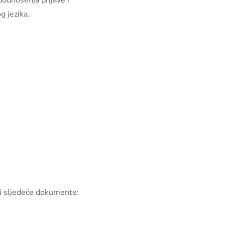
podnošenja prijave i
g jezika.
ti sljedeće dokumente: