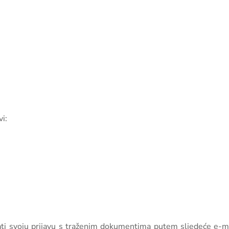
i:
lati svoju prijavu s traženim dokumentima putem sljedeće e-m