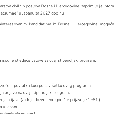
stva civilnih poslova Bosne i Hercegovine, zaprimilo je informa
„Matsumae“ u Japanu za 2027.godinu
interesovanim kandidatima iz Bosne i Hercegovine mogućnos
 ispune sljedeće uslove za ovaj stipendijski program:
osvećeni povratku kući po završetku ovog programa,
a prijave na ovaj stipendijski program,
ja prijave (zadnje dozvoljeno godište prijave je 1981.),
a u Japanu,