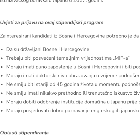
istraživačkog boravka u Japanu u 2027. godini.
Uvjeti za prijavu na ovaj stipendijski program
Zainteresirani kandidati iz Bosne i Hercegovine potrebno je da 
Da su državljani Bosne i Hercegovine,
Trebaju biti posvećeni temeljnim vrijednostima „MIF-a“,
Moraju imati puno zaposlenje u Bosni i Hercegovini i biti p
Moraju imati doktorski nivo obrazovanja u vrijeme podnošenj
Ne smiju biti stariji od 45 godina života u momentu podnošen
Ne smiju imati nikakvo prethodno ili trenutačno iskustvo živ
Moraju dobiti odobrenje institucije domaćina u Japanu prije 
Moraju posjedovati dobro poznavanje engleskog ili japansko
Oblasti stipendiranja