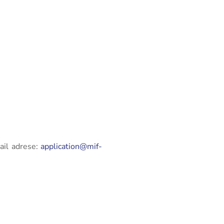
ail adrese:
application@mif-