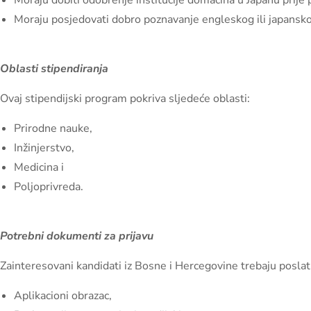
Moraju dobiti odobrenje institucije domaćina u Japanu prije 
Moraju posjedovati dobro poznavanje engleskog ili japansko
Oblasti stipendiranja
Ovaj stipendijski program pokriva sljedeće oblasti:
Prirodne nauke,
Inžinjerstvo,
Medicina i
Poljoprivreda.
Potrebni dokumenti za prijavu
Zainteresovani kandidati iz Bosne i Hercegovine trebaju posla
Aplikacioni obrazac,