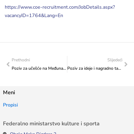
https://www.coe-recruitment.com/JobDetails.aspx?
vacancyID=1764&Lang=En
Prethodni
Slijedeći
Poziv za učešće na Međunarodnom filmskom festivalu u Odenzeu ”OFF 21”, Danska
Poziv za ideje i nagradno takmičenje: Aktivni mladi građani za održivi razvoj na područjima Srednjoeuropske i Jadransko – jonske inicijative
Meni
Propisi
Federalno ministarstvo kulture i sporta