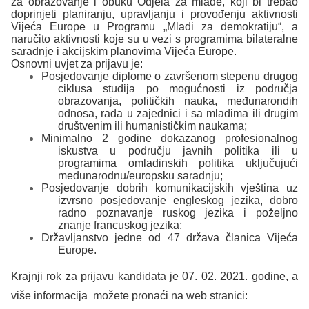
za obrazovanje i obuku Odjela za mlade, koji bi trebao
doprinjeti planiranju, upravljanju i provođenju aktivnosti
Vijeća Europe u Programu „Mladi za demokratiju“, a
naručito aktivnosti koje su u vezi s programima bilateralne
saradnje i akcijskim planovima Vijeća Europe.
Osnovni uvjet za prijavu je:
Posjedovanje diplome o završenom stepenu drugog
ciklusa studija po mogućnosti iz područja
obrazovanja, političkih nauka, međunarondih
odnosa, rada u zajednici i sa mladima ili drugim
društvenim ili humanističkim naukama;
Minimalno 2 godine dokazanog profesionalnog
iskustva u području javnih politika ili u
programima omladinskih politika uključujući
međunarodnu/europsku saradnju;
Posjedovanje dobrih komunikacijskih vještina uz
izvrsno posjedovanje engleskog jezika, dobro
radno poznavanje ruskog jezika i poželjno
znanje francuskog jezika;
Državljanstvo jedne od 47 država članica Vijeća
Europe.
Krajnji rok za prijavu kandidata je 07. 02. 2021. godine, a
više informacija možete pronaći na web stranici: