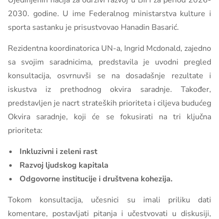
Ujedinjenih nacija za održivi razvoj u BiH za period 2026-
2030. godine. U ime Federalnog ministarstva kulture i
sporta sastanku je prisustvovao Hanadin Basarić.
Rezidentna koordinatorica UN-a, Ingrid Mcdonald, zajedno
sa svojim saradnicima, predstavila je uvodni pregled
konsultacija, osvrnuvši se na dosadašnje rezultate i
iskustva iz prethodnog okvira saradnje. Također,
predstavljen je nacrt strateških prioriteta i ciljeva budućeg
Okvira saradnje, koji će se fokusirati na tri ključna
prioriteta:
Inkluzivni i zeleni rast
Razvoj ljudskog kapitala
Odgovorne institucije i društvena kohezija.
Tokom konsultacija, učesnici su imali priliku dati
komentare, postavljati pitanja i učestvovati u diskusiji,