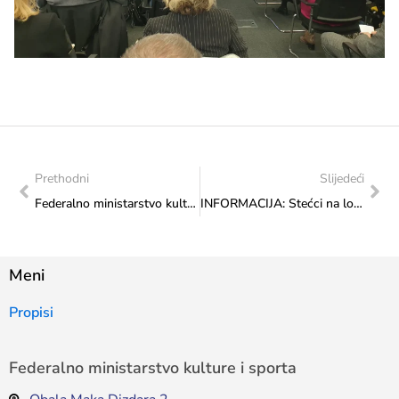
Prethodni
Slijedeći
Federalno ministarstvo kulture i sporta: Održan sastanak ministrice Vlaisavljević i predsjednice Srpskog prosvjetnog i kulturnog društva „Prosvjeta” iz Mostara Sanje Bjelica Šagovnović
INFORMACIJA: Stećci na lokalitetu Orah u naselju Suho polje kod Blagaja
Meni
Propisi
Federalno ministarstvo kulture i sporta