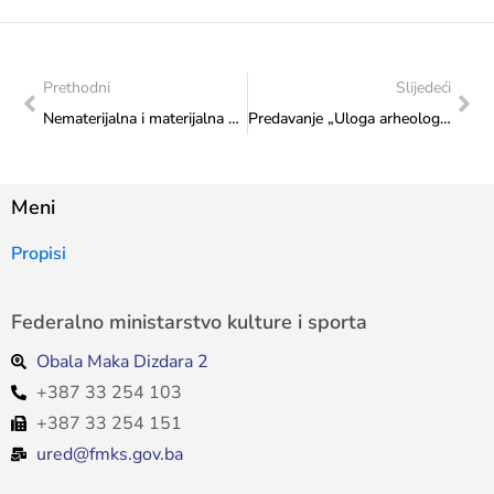
Prethodni
Slijedeći
Nematerijalna i materijalna kulturna baština
Predavanje „Uloga arheologije u Zavodu za zaštitu spomenika“
Meni
Propisi
Federalno ministarstvo kulture i sporta
Obala Maka Dizdara 2
+387 33 254 103
+387 33 254 151
ured@fmks.gov.ba