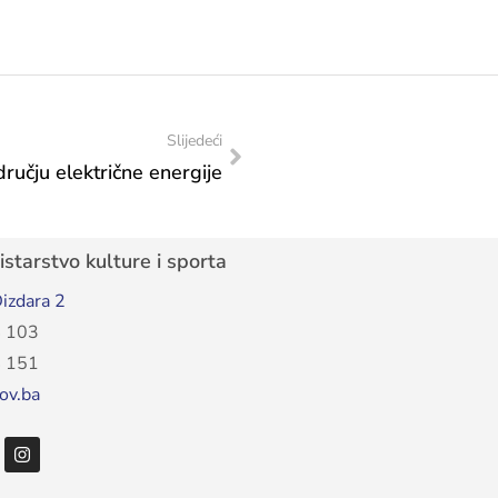
Slijedeći
učju električne energije
starstvo kulture i sporta
izdara 2
 103
 151
ov.ba