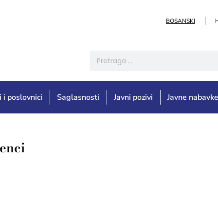
BOSANSKI
i i poslovnici
Saglasnosti
Javni pozivi
Javne nabavk
enci