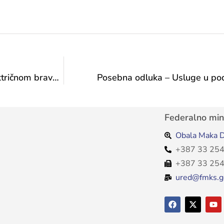
Posebna odluka-Nabavka uredskog sefa sa električnom bravom
Posebna odluka – Usluge u podr
Federalno mini
Obala Maka D
+387 33 254
+387 33 254
ured@fmks.g