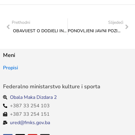
Prethodni
Slijedeći
OBAVIJEST O DODJELI INTERVENTNIH SREDSTAVA ZA 2024. GODINU
PONOVLJENI JAVNI POZIV za sufinansiranje projekata nacionalnih manjina u 2024. godini
Meni
Propisi
Federalno ministarstvo kulture i sporta
Obala Maka Dizdara 2
+387 33 254 103
+387 33 254 151
ured@fmks.gov.ba