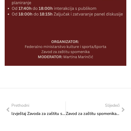
Prethodni
Slijedeći
Izvještaj Zavoda za zaštitu spomenika s terenskih posjeta, 29. 9. do 2. 10. 2025. godine
Zavod za zaštitu spomenika: Nadzor arheoloških istraživanja na Čajangradu, Visoko