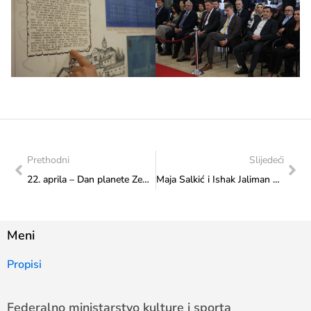
Prethodni
Slijedeći
22. aprila – Dan planete Zemlje
Maja Salkić i Ishak Jaliman na sastanku u Ministarstvu
Meni
Propisi
Federalno ministarstvo kulture i sporta