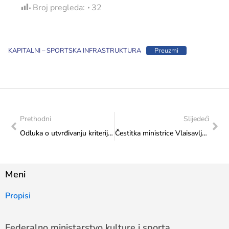
Broj pregleda:
32
KAPITALNI – SPORTSKA INFRASTRUKTURA
Preuzmi
Prethodni
Slijedeći
Odluka o utvrđivanju kriterija i raspodjele sredstava utvrđenih Budžetom Federacije BiH za 2026. godinu Federalnom ministarstvu kulture i sporta ss ekonomskog koda „Kapitalni transferi drugim nivoima vlasti i fondovima – Izgradnja, adaptacija i rekonstrukcija institucija kulture“
Čestitka ministrice Vlaisavljević Ski klubu “Olimpic” povodom jubilarnog 5. Telemach Children Speed kampa
Meni
Propisi
Federalno ministarstvo kulture i sporta