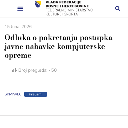
15 Juna, 2026
Odluka o pokretanju postupka
javne nabavke kompjuterske
opreme
Broj pregleda:
50
SKMIWE6
Preuzmi