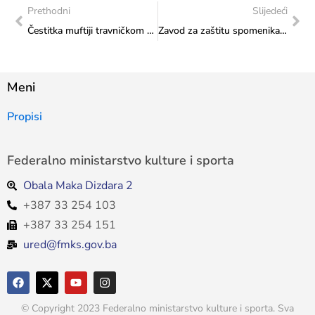
Prethodni
Slijedeći
Čestitka muftiji travničkom dr. Ahmedu ef. Adiloviću povodom promocije spota kaside o Ajvatovici
Zavod za zaštitu spomenika: Izvještaj o izvršenom stručnom nadzoru nad radovima na hotelu „Neretva“ u Mostaru
Meni
Propisi
Federalno ministarstvo kulture i sporta
Obala Maka Dizdara 2
+387 33 254 103
+387 33 254 151
ured@fmks.gov.ba
© Copyright 2023 Federalno ministarstvo kulture i sporta. Sva