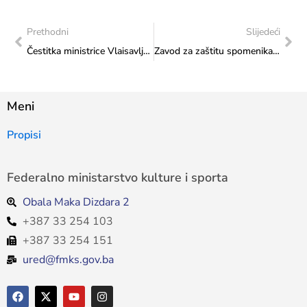
Prethodni
Slijedeći
Čestitka ministrice Vlaisavljević HVIDR-i Grada Mostara
Zavod za zaštitu spomenika: Izvještaj sa terenskih posjeta realizovanih u periodu od 1. do 5. 12. 2025. godine
Meni
Propisi
Federalno ministarstvo kulture i sporta
Obala Maka Dizdara 2
+387 33 254 103
+387 33 254 151
ured@fmks.gov.ba