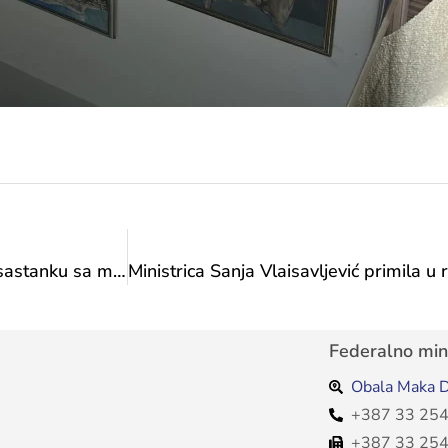
Predstavnici Sabora Kantona Srednje Bosne na sastanku sa ministricom Sanjom Vlaisavljević
Federalno mini
Obala Maka D
+387 33 254
+387 33 254