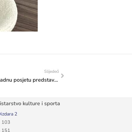
Slijedeći
Ministrica Sanja Vlaisavljević primila u radnu posjetu predstavnike Pravnog fakulteta Univerziteta u Tuzli
starstvo kulture i sporta
izdara 2
 103
 151