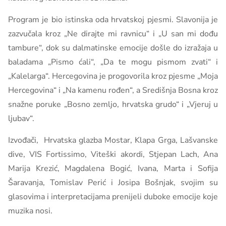
Program je bio istinska oda hrvatskoj pjesmi. Slavonija je
zazvučala kroz „Ne dirajte mi ravnicu“ i „U san mi dođu
tambure“, dok su dalmatinske emocije došle do izražaja u
baladama „Pismo ćali“, „Da te mogu pismom zvati“ i
„Kalelarga“. Hercegovina je progovorila kroz pjesme „Moja
Hercegovina“ i „Na kamenu rođen“, a Središnja Bosna kroz
snažne poruke „Bosno zemljo, hrvatska grudo“ i „Vjeruj u
ljubav“.
Izvođači, Hrvatska glazba Mostar, Klapa Grga, Lašvanske
dive, VIS Fortissimo, Viteški akordi, Stjepan Lach, Ana
Marija Krezić, Magdalena Bogić, Ivana, Marta i Sofija
Šaravanja, Tomislav Perić i Josipa Bošnjak, svojim su
glasovima i interpretacijama prenijeli duboke emocije koje
muzika nosi.