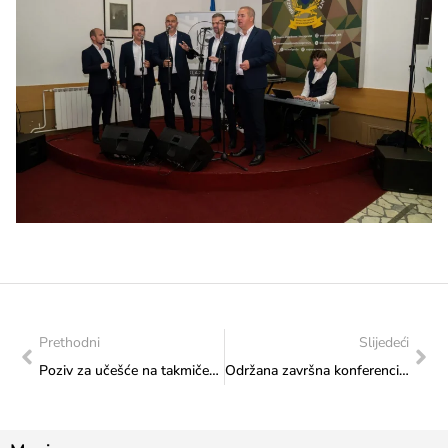
Prethodni
Slijedeći
Poziv za učešće na takmičenju umjetničkih radova osoba s invaliditetom
Održana završna konferencija i izložba prilagođenih muzejskih eksponata Historijskog muzeja BiH „Kultura svima“