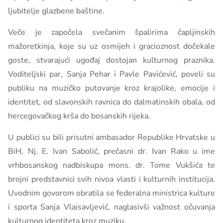
ljubitelje glazbene baštine.
Veče je započela svečanim špalirima čapljinskih
mažoretkinja, koje su uz osmijeh i gracioznost dočekale
goste, stvarajući ugođaj dostojan kulturnog praznika.
Voditeljski par, Sanja Pehar i Pavle Pavićević, poveli su
publiku na muzičko putovanje kroz krajolike, emocije i
identitet, od slavonskih ravnica do dalmatinskih obala, od
hercegovačkog krša do bosanskih rijeka.
U publici su bili prisutni ambasador Republike Hrvatske u
BiH, Nj. E. Ivan Sabolić, prečasni dr. Ivan Rako u ime
vrhbosanskog nadbiskupa mons. dr. Tome Vukšića te
brojni predstavnici svih nivoa vlasti i kulturnih institucija.
Uvodnim govorom obratila se federalna ministrica kulture
i sporta Sanja Vlaisavljević, naglasivši važnost očuvanja
kulturnog identiteta kroz muziku.