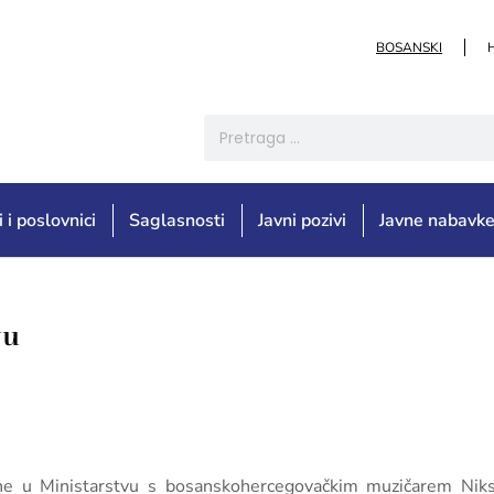
BOSANSKI
i i poslovnici
Saglasnosti
Javni pozivi
Javne nabavk
vu
odine u Ministarstvu s bosanskohercegovačkim muzičarem Ni