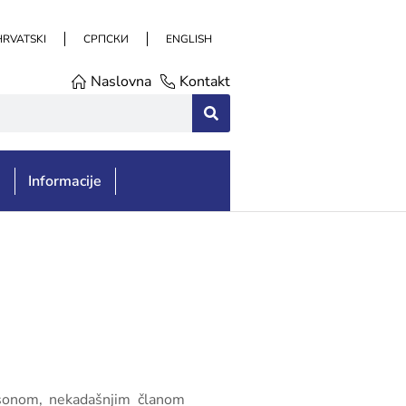
HRVATSKI
СРПСКИ
ENGLISH
Naslovna
Kontakt
e
Informacije
ksonom, nekadašnjim članom