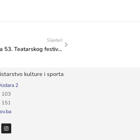
Slijedeći
“Pidžama za šestero” najbolja predstava 53. Teatarskog festivala BiH FEDRA po izboru publike
starstvo kulture i sporta
izdara 2
 103
 151
ov.ba