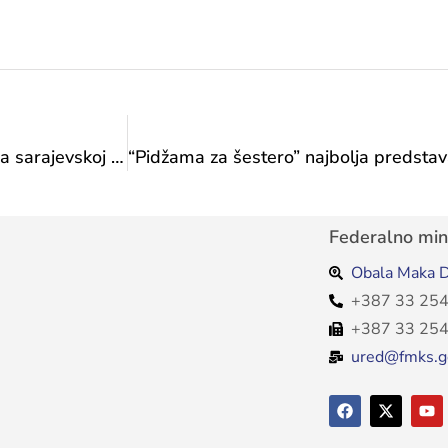
Dani evropskog naslijeđa 2025: Noć Posušana na sarajevskoj Šetnici o kojoj će se dugo pričati
Federalno mini
Obala Maka D
+387 33 254
+387 33 254
ured@fmks.g