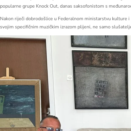
popularne grupe Knock Out, danas saksofonistom s međunaro
Nakon riječi dobrodošlice u Federalnom ministarstvu kulture i 
svojim specifičnim muzičkim izrazom plijeni, ne samo slušatelje