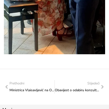
Prethodni
Slijedeći
Ministrica Vlaisavljević na Otvorenju izložbe “Gabriel Jurkić – hommage ljepoti, in memoriam 1974. – 2024.”
Obavijest o odabiru konzultanata za ex-ante evaluaciju Strategije za mlade Federacije BiH do 2027. godine