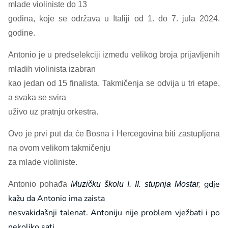
mlade violiniste do 13
godina, koje se održava u Italiji od 1. do 7. jula 2024.
godine.
Antonio je u predselekciji između velikog broja prijavljenih
mladih violinista izabran
kao jedan od 15 finalista. Takmičenja se odvija u tri etape,
a svaka se svira
uživo uz pratnju orkestra.
Ovo je prvi put da će Bosna i Hercegovina biti zastupljena
na ovom velikom takmičenju
za mlade violiniste.
gdje
Antonio pohađa
Muzičku školu I. II. stupnja Mostar
,
kažu da Antonio ima zaista
nesvakidašnji talenat. Antoniju nije problem vježbati i po
nekoliko sati