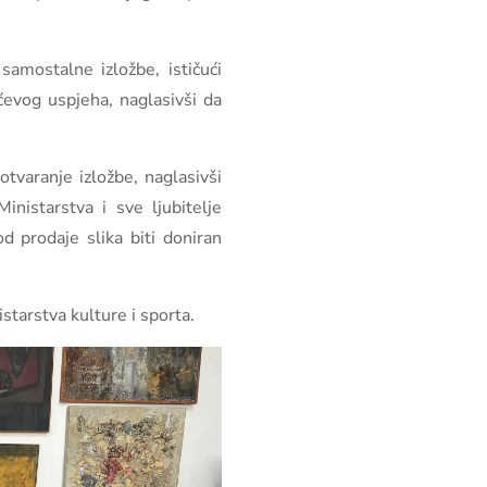
samostalne izložbe, ističući
ćevog uspjeha, naglasivši da
otvaranje izložbe, naglasivši
inistarstva i sve ljubitelje
od prodaje slika biti doniran
tarstva kulture i sporta.