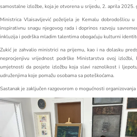
samostalne izložbe, koja je otvorena u srijedu, 2. aprila 2025.
Ministrica Vlaisavljević poželjela je Kemalu dobrodošlicu u 
inspirativnu snagu njegovog rada i doprinos razvoju savremene
inkluzija i podrška mladim talentima obogaćuju kulturni identi
Zukić je zahvalio ministrici na prijemu, kao i na dolasku pre
neprocjenjivu vrijednost podrške Ministarstva ovoj izložbi, 
umjetnosti da posjete izložbu koja slavi raznolikost i ljepot
udruženjima koje pomažu osobama sa poteškoćama.
Sastanak je zaključen razgovorom o mogućnosti organizovanja 