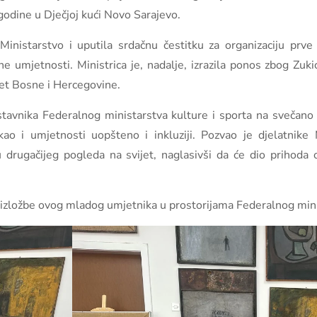
 godine u Dječjoj kući Novo Sarajevo.
Ministarstvo i uputila srdačnu čestitku za organizaciju prve 
 umjetnosti. Ministrica je, nadalje, izrazila ponos zbog Zuki
tet Bosne i Hercegovine.
dstavnika Federalnog ministarstva kulture i sporta na svečano 
kao i umjetnosti uopšteno i inkluziji. Pozvao je djelatnike M
u drugačijeg pogleda na svijet, naglasivši da će dio prihoda 
izložbe ovog mladog umjetnika u prostorijama Federalnog minis