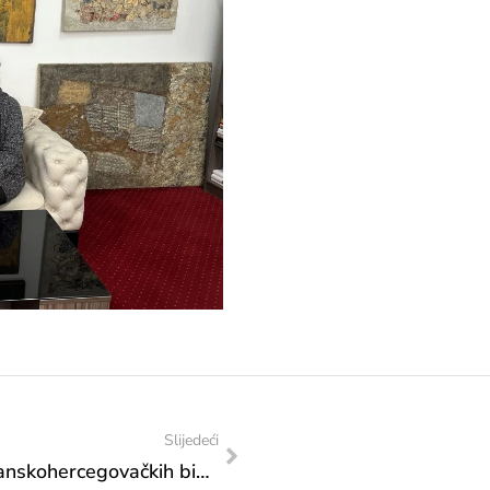
Slijedeći
Informacija o mogućnosti saradnje bosanskohercegovačkih biblioteka s Hrvatskom knjižnicom za slijepe