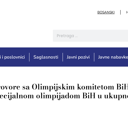
BOSANSKI
i i poslovnici
Saglasnosti
Javni pozivi
Javne nabavk
ugovore sa Olimpijskim komitetom BiH
pecijalnom olimpijadom BiH u ukupn