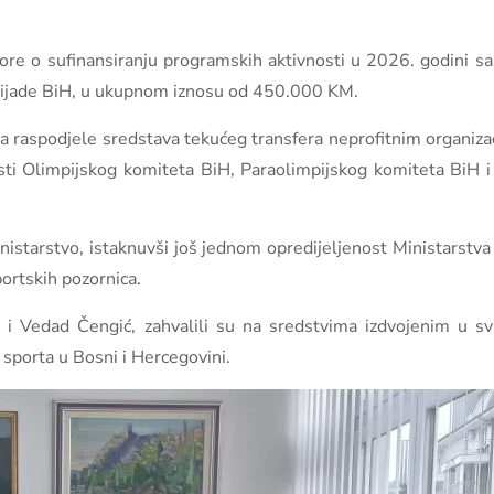
ovore o sufinansiranju programskih aktivnosti u 2026. godini 
mpijade BiH, u ukupnom iznosu od 450.000 KM.
 raspodjele sredstava tekućeg transfera neprofitnim organizac
osti Olimpijskog komiteta BiH, Paraolimpijskog komiteta BiH i
nistarstvo, istaknuvši još jednom opredijeljenost Ministarstva 
ortskih pozornica.
ić i Vedad Čengić, zahvalili su na sredstvima izdvojenim u 
 sporta u Bosni i Hercegovini.