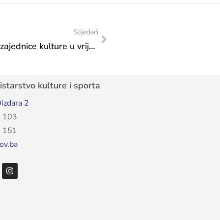
Slijedeći
Potpisan ugovor za projekte Bošnjačke zajednice kulture u vrijednosti od 491.610 KM
starstvo kulture i sporta
izdara 2
 103
 151
ov.ba