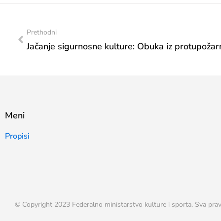
Prethodni
Meni
Propisi
© Copyright 2023 Federalno ministarstvo kulture i sporta. Sva prav