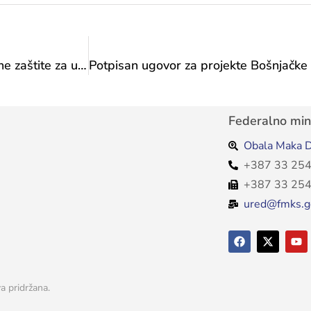
Jačanje sigurnosne kulture: Obuka iz protupožarne zaštite za uposlenike Zavoda
Federalno mini
Obala Maka D
+387 33 254
+387 33 254
ured@fmks.g
a pridržana.