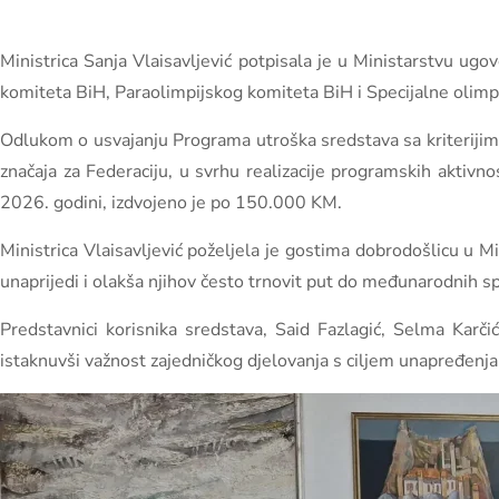
Ministrica Sanja Vlaisavljević potpisala je u Ministarstvu ug
komiteta BiH, Paraolimpijskog komiteta BiH i Specijalne oli
Odlukom o usvajanju Programa utroška sredstava sa kriterijima
značaja za Federaciju, u svrhu realizacije programskih aktivn
2026. godini, izdvojeno je po 150.000 KM.
Ministrica Vlaisavljević poželjela je gostima dobrodošlicu u Mi
unaprijedi i olakša njihov često trnovit put do međunarodnih sp
Predstavnici korisnika sredstava, Said Fazlagić, Selma Karč
istaknuvši važnost zajedničkog djelovanja s ciljem unapređenja