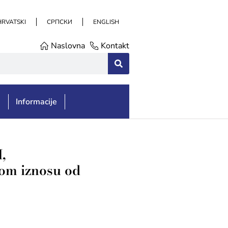
HRVATSKI
СРПСКИ
ENGLISH
Naslovna
Kontakt
e
Informacije
,
om iznosu od