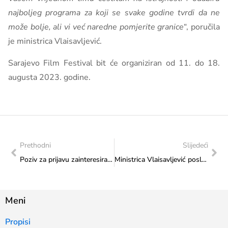
najboljeg programa za koji se svake godine tvrdi da ne
može bolje, ali vi već naredne pomjerite granice
“, poručila
je ministrica Vlaisavljević.
Sarajevo Film Festival bit će organiziran od 11. do 18.
augusta 2023. godine.
Prethodni
Slijedeći
Poziv za prijavu zainteresirani kandidata za Otvorene nominacije za UNESCO ICM nagradu za obrazovanje / obuku u borilačkim vještinama
Ministrica Vlaisavljević poslala poruku povodom 12. 8. – Međunarodnog dana mladih: Ne dozvolite da misle vašom glavom
Meni
Propisi