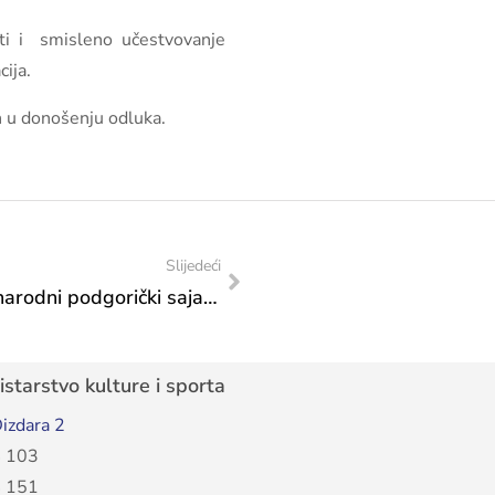
ti i
smisleno učestvovanje
ija.
h u donošenju odluka.
Slijedeći
Poziv za dostavljanje prijava: 20. Međunarodni podgorički sajam knjiga
starstvo kulture i sporta
izdara 2
 103
 151