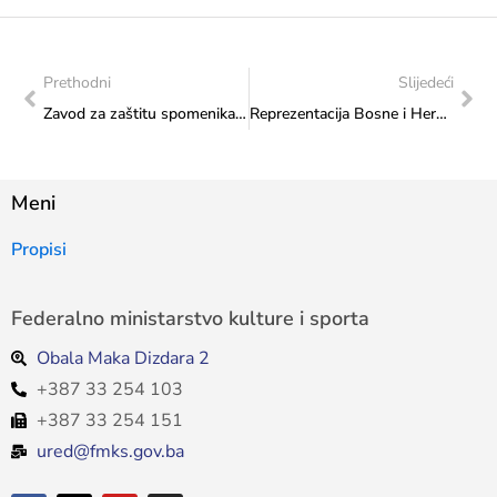
Prethodni
Slijedeći
Zavod za zaštitu spomenika: Plan aktivnosti za period od 13. do 17. 10. 2025. godine
Reprezentacija Bosne i Hercegovine se sa Svjetskog ITF taekwondo prvenstva vratila sa četiri medalje
Meni
Propisi
Federalno ministarstvo kulture i sporta
Obala Maka Dizdara 2
+387 33 254 103
+387 33 254 151
ured@fmks.gov.ba