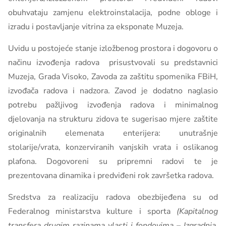
obuhvataju zamjenu elektroinstalacija, podne obloge i
izradu i postavljanje vitrina za eksponate Muzeja.
Uvidu u postojeće stanje izložbenog prostora i dogovoru o
načinu izvođenja radova prisustvovali su predstavnici
Muzeja, Grada Visoko, Zavoda za zaštitu spomenika FBiH,
izvođača radova i nadzora. Zavod je dodatno naglasio
potrebu pažljivog izvođenja radova i minimalnog
djelovanja na strukturu zidova te sugerisao mjere zaštite
originalnih elemenata enterijera: unutrašnje
stolarije/vrata, konzerviranih vanjskih vrata i oslikanog
plafona. Dogovoreni su pripremni radovi te je
prezentovana dinamika i predviđeni rok završetka radova.
Sredstva za realizaciju radova obezbijeđena su od
Federalnog ministarstva kulture i sporta
(Kapitalnog
transfera drugim razinama vlasti i fondovima – Izgradnja,