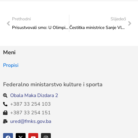
Prethodni
Slijedeći
Prisustvovali smo: U Olimpijskom muzeju u Sarajevu obilježeni Dani italijanskog sporta u svijetu
Čestitka ministrice Sanje Vlaisaljević Konjičkom klubu „Visoko“
Meni
Propisi
Federalno ministarstvo kulture i sporta
Obala Maka Dizdara 2
+387 33 254 103
+387 33 254 151
ured@fmks.gov.ba