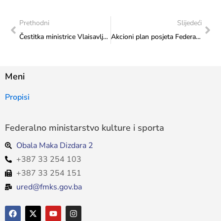
Prethodni
Slijedeći
Čestitka ministrice Vlaisavljević JKPHD-u „La Benevolencija“
Akcioni plan posjeta Federalnog ministarstva kulture i sporta: Posjeta Udruženju Centar za podršku Roma Romalen Kakanj
Meni
Propisi
Federalno ministarstvo kulture i sporta
Obala Maka Dizdara 2
+387 33 254 103
+387 33 254 151
ured@fmks.gov.ba