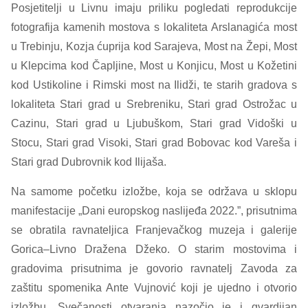
Posjetitelji u Livnu imaju priliku pogledati reprodukcije
fotografija kamenih mostova s lokaliteta Arslanagića most
u Trebinju, Kozja ćuprija kod Sarajeva, Most na Žepi, Most
u Klepcima kod Čapljine, Most u Konjicu, Most u Kožetini
kod Ustikoline i Rimski most na Ilidži, te starih gradova s
lokaliteta Stari grad u Srebreniku, Stari grad Ostrožac u
Cazinu, Stari grad u Ljubuškom, Stari grad Vidoški u
Stocu, Stari grad Visoki, Stari grad Bobovac kod Vareša i
Stari grad Dubrovnik kod Ilijaša.
Na samome početku izložbe, koja se održava u sklopu
manifestacije „Dani europskog naslijeđa 2022.”, prisutnima
se obratila ravnateljica Franjevačkog muzeja i galerije
Gorica–Livno Dražena Džeko. O starim mostovima i
gradovima prisutnima je govorio ravnatelj Zavoda za
zaštitu spomenika Ante Vujnović koji je ujedno i otvorio
izložbu. Svečanosti otvaranja nazočio je i gvardijan