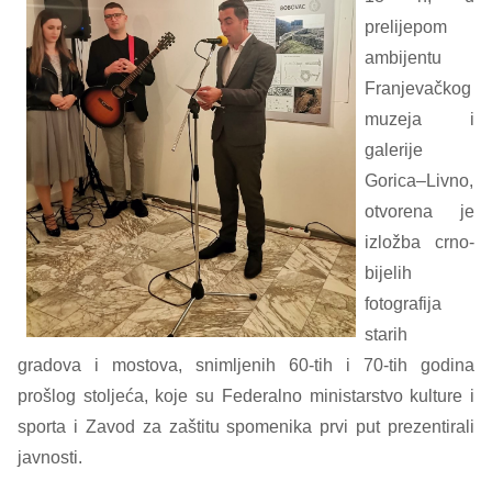
prelijepom
ambijentu
Franjevačkog
muzeja i
galerije
Gorica–Livno,
otvorena je
izložba crno-
bijelih
fotografija
starih
gradova i mostova, snimljenih 60-tih i 70-tih godina
prošlog stoljeća, koje su Federalno ministarstvo kulture i
sporta i Zavod za zaštitu spomenika prvi put prezentirali
javnosti.