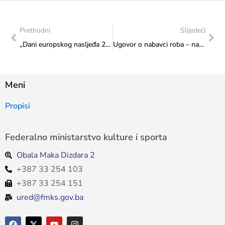
Prethodni
Slijedeći
„Dani europskog nasljeđa 2022.” otvoreni u Žepču
Ugovor o nabavci roba – nabavka auto guma
Meni
Propisi
Federalno ministarstvo kulture i sporta
Obala Maka Dizdara 2
+387 33 254 103
+387 33 254 151
ured@fmks.gov.ba