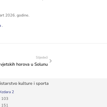
art 2026. godine.
a
.
Slijedeći
 svjetskih horova u Solunu
starstvo kulture i sporta
izdara 2
 103
 151