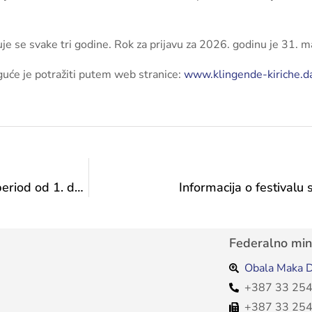
e se svake tri godine. Rok za prijavu za 2026. godinu je 31. m
uće je potražiti putem web stranice:
www.klingende-kiriche.d
Zavod za zaštitu spomenika: Izvještaj o radu za period od 1. do 5. 9. 2025. godine
Informacija o festivalu
Federalno mini
Obala Maka D
+387 33 254
+387 33 254