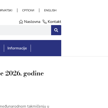
HRVATSKI
СРПСКИ
ENGLISH
Naslovna
Kontakt
e
Informacije
e 2026. godine
I. međunarodnom takmičenju u