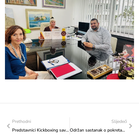
Prethodni
Slijedeći
Predstavnici Kickboxing saveza BiH u posjeti Ministarstvu
Održan sastanak o pokretanju procesa programiranja IPA 2025-2027 u BiH