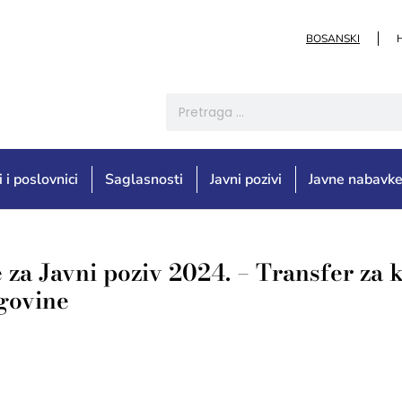
BOSANSKI
i i poslovnici
Saglasnosti
Javni pozivi
Javne nabavk
za Javni poziv 2024. – Transfer za 
egovine