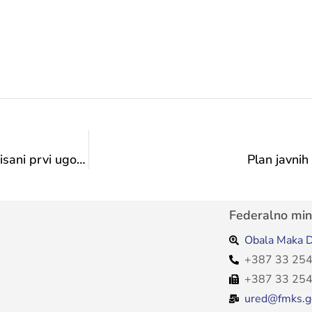
U Federalnom ministarstvu kulture i sporta potpisani prvi ugovori o finansiranju pojedinaca iz Transfera za potporu mobilnosti umjetnika za 2024. godinu
Plan javnih
Federalno mini
Obala Maka D
+387 33 254
+387 33 254
ured@fmks.g