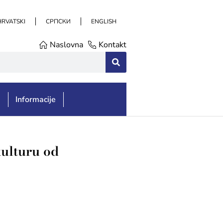
HRVATSKI
СРПСКИ
ENGLISH
Naslovna
Kontakt
e
Informacije
kulturu od