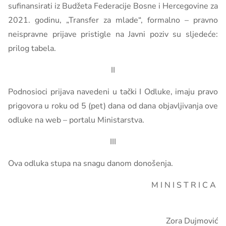
sufinansirati iz Budžeta Federacije Bosne i Hercegovine za
2021. godinu, „Transfer za mlade“, formalno – pravno
neispravne prijave pristigle na Javni poziv su sljedeće:
prilog tabela.
II
Podnosioci prijava navedeni u tački I Odluke, imaju pravo
prigovora u roku od 5 (pet) dana od dana objavljivanja ove
odluke na web – portalu Ministarstva.
III
Ova odluka stupa na snagu danom donošenja.
M I N I S T R I C A
Zora Dujmović