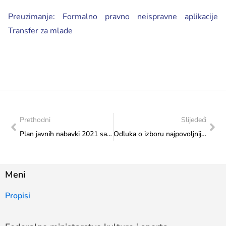
Preuzimanje: Formalno pravno neispravne aplikacije
Transfer za mlade
Prethodni
Slijedeći
Plan javnih nabavki 2021 sa izmjenama 08.06.2021.g
Odluka o izboru najpovoljnijeg ponuđača-kancelarijski materijal
Meni
Propisi