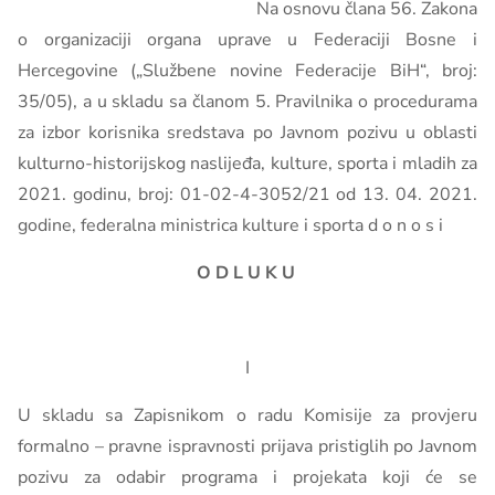
Na osnovu člana 56. Zakona
o organizaciji organa uprave u Federaciji Bosne i
Hercegovine („Službene novine Federacije BiH“, broj:
35/05), a u skladu sa članom 5. Pravilnika o procedurama
za izbor korisnika sredstava po Javnom pozivu u oblasti
kulturno-historijskog naslijeđa, kulture, sporta i mladih za
2021. godinu, broj: 01-02-4-3052/21 od 13. 04. 2021.
godine, federalna ministrica kulture i sporta d o n o s i
O D L U K U
I
U skladu sa Zapisnikom o radu Komisije za provjeru
formalno – pravne ispravnosti prijava pristiglih po Javnom
pozivu za odabir programa i projekata koji će se