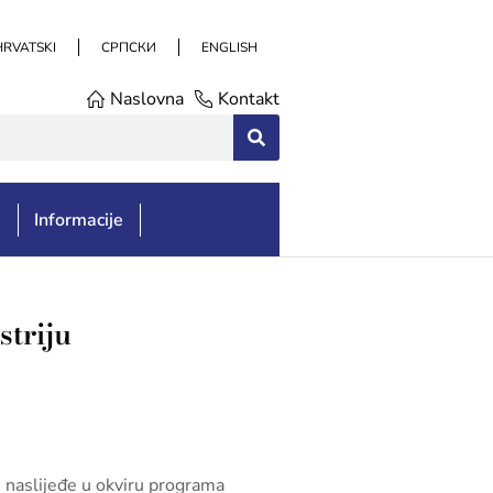
HRVATSKI
СРПСКИ
ENGLISH
Naslovna
Kontakt
e
Informacije
striju
o naslijeđe u okviru programa