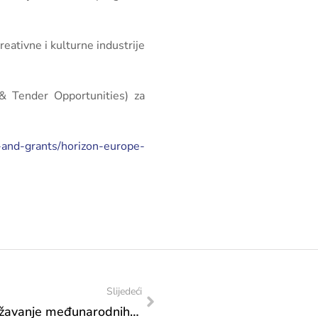
eativne i kulturne industrije
& Tender Opportunities) za
g-and-grants/horizon-europe-
Slijedeći
Zahtjev za izdavanje suglasnosti za održavanje međunarodnih sportskih natjecanja na području F BiH